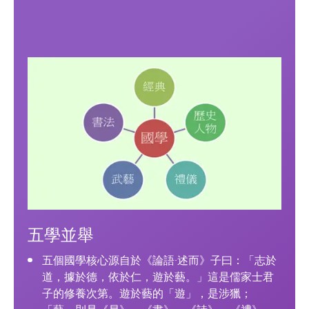
五學並舉
五個國學核心源自於《論語·述而》子曰：「志於
道，據於德，依於仁，遊於藝。」這是儒家士君
子的修養次第。遊於藝的「遊」，是涉獵；