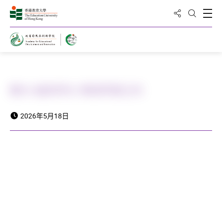
分享到
打
打开搜
主页
教大×曲阜师大 再续师德之约
2026年5月18日