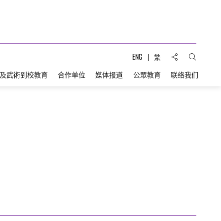
分享到:
ENG
繁
打开搜索
及武術到校教育
合作单位
媒体报道
公眾教育
联络我们