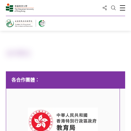
分享到
打
打開搜
主頁
合作單位
各合作團體：