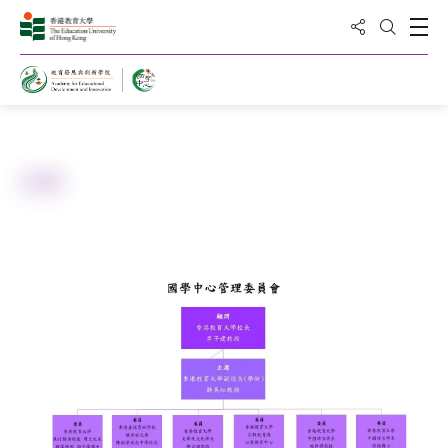
分享到
打
打開搜
主頁
關於國學中心
架構