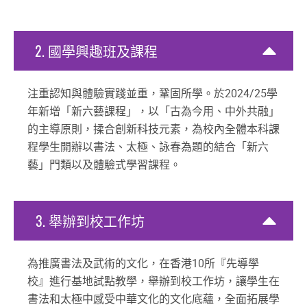
2.
國
學
興
趣
班
及
課
程
注重認知與體驗實踐並重，鞏固所學。於2024/25學
年新增「新六藝課程」，以「古為今用、中外共融」
的主導原則，揉合創新科技元素，為校內全體本科課
程學生開辦以書法、太極、詠春為題的結合「新六
藝」門類以及體驗式學習課程。
3.
舉
辦
到
校
工
作
坊
為推廣書法及武術的文化，在香港10所『先導學
校』進行基地試點教學，舉辦到校工作坊，讓學生在
書法和太極中感受中華文化的文化底蘊，全面拓展學