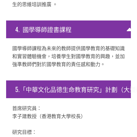
生的思維培訓推廣 。
4.
國
學
導
師
證
書
課
程
國學導師課程為未來的教師提供國學教育的基礎知識
和實習體驗機會，培養學生對國學教育的興趣，並加
強準教師們對於國學教育的責任感和動力。
5.
「
中
華
文
化
品
德
生
命
教
育
研
究」
計
劃
（
大
型
首席研究員：
李子建教授（香港教育大學校長）
研究目標：