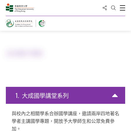
分享到
打
打開搜
主頁
關於國學中心
正在進行項目
1.
大
成
國
學
講
堂
系
列
與校內之相關學系合辦國學講座，邀請兩岸四地著名
學者主講國學專題，開放予大學師生和公眾免費參
加。