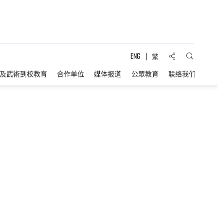
分享到:
ENG
繁
打开搜索
及武術到校教育
合作单位
媒体报道
公眾教育
联络我们
——胡适与鲁迅的历史对话