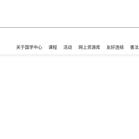
关于国学中心
课程
活动
网上资源库
友好连结
書法
25
6月
2026
教大 “大成国学讲座”