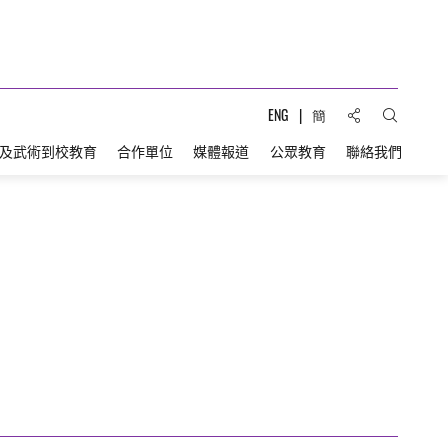
分享到:
ENG
簡
打開搜索
及武術到校教育
合作單位
媒體報道
公眾教育
聯絡我們