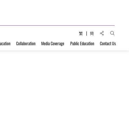
Share to:
繁
簡
Open Sear
ucation
Collaboration
Media Coverage
Public Education
Contact Us