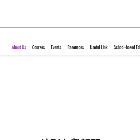
About Us
Courses
Events
Resources
Useful Link
School-based Ed