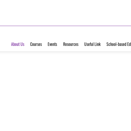
About Us
Courses
Events
Resources
Useful Link
School-based Ed