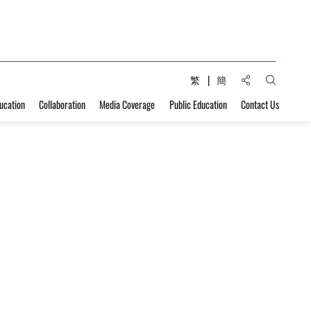
Share to:
繁
簡
Open Sear
ucation
Collaboration
Media Coverage
Public Education
Contact Us