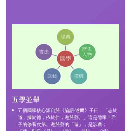
五學並舉
五個國學核心源自於《論語·述而》子曰：「志於
道，據於德，依於仁，遊於藝。」這是儒家士君
子的修養次第。遊於藝的「遊」，是涉獵；