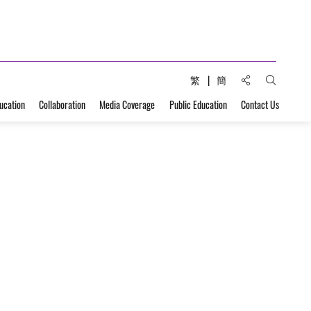
Share to:
繁
簡
Open Sear
ucation
Collaboration
Media Coverage
Public Education
Contact Us