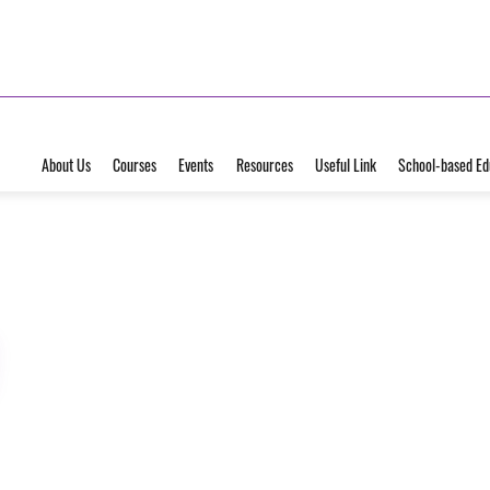
About Us
Courses
Events
Resources
Useful Link
School-based Ed